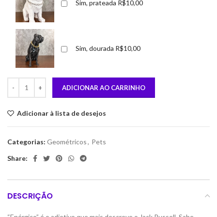
Sim, prateada
R$10,00
Sim, dourada
R$10,00
ADICIONAR AO CARRINHO
Adicionar à lista de desejos
Categorias:
Geométricos
,
Pets
Share:
DESCRIÇÃO
“Enérgico” é o adjetivo que mais descreve o Jack Russell. Sabe