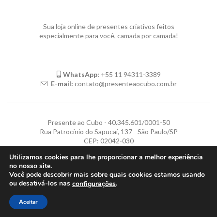
Sua loja online de presentes criativos feitos
especialmente para você, camada por camada!
WhatsApp:
+55 11 94311-3389
E-mail:
contato@presenteaocubo.com.br
Presente ao Cubo - 40.345.601/0001-50
Rua Patrocínio do Sapucaí, 137 - São Paulo/SP
CEP: 02042-030
Utilizamos cookies para lhe proporcionar a melhor experiência
no nosso site.
Você pode descobrir mais sobre quais cookies estamos usando
Política de Privacidade
|
Termos de Uso
|
Política de Trocas e
ou desativá-los nas
.
configurações
Devoluções
Aceitar
Orgulhosamente desenvolvido por
EscaEsco Comunicação.