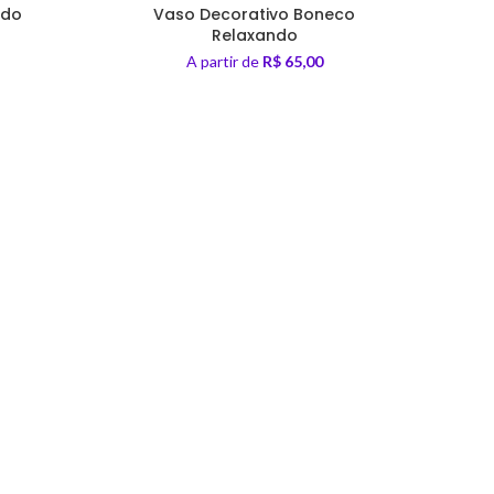
ido
Vaso Decorativo Boneco
Vaso
Relaxando
A partir de
R$
65,00