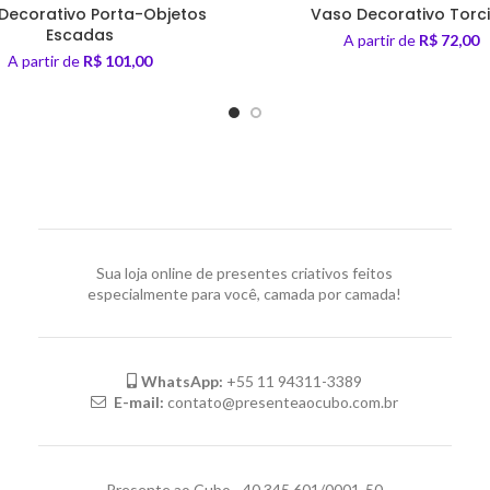
Decorativo Porta-Objetos
Vaso Decorativo Torc
Escadas
A partir de
R$
72,00
A partir de
R$
101,00
Sua loja online de presentes criativos feitos
especialmente para você, camada por camada!
WhatsApp:
+55 11 94311-3389
E-mail:
contato@presenteaocubo.com.br
Presente ao Cubo - 40.345.601/0001-50