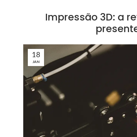
Impressão 3D: a r
present
18
JAN