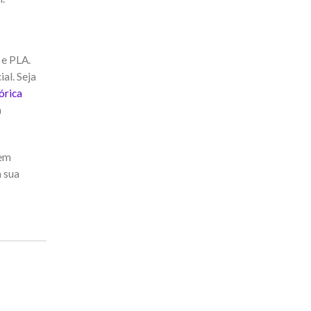
 e PLA.
al. Seja
órica
a
tem
a sua