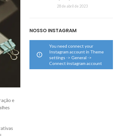
28 de abril de 2023
NOSSO INSTAGRAM
You need connect your
Instagram account in Theme
settings -> General ->
Connect instagram account
ração e
alhes
rativas
l.