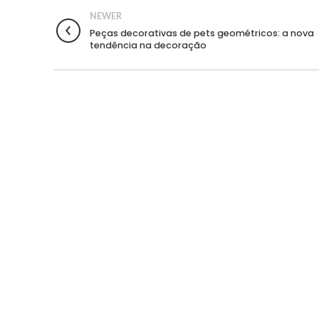
NEWER
Peças decorativas de pets geométricos: a nova
tendência na decoração