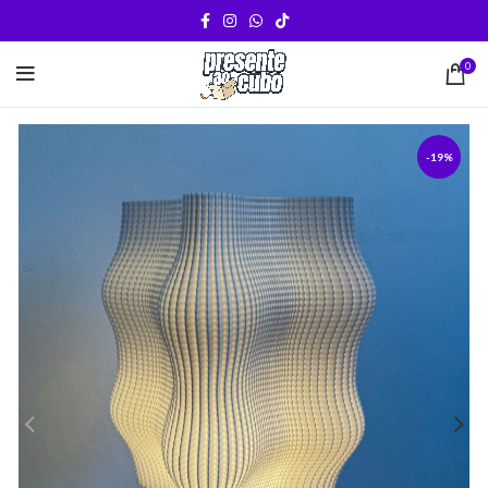
0
-19%