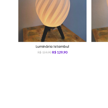
Luminária Istambul
R$
129,90
R$
159,90